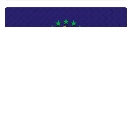
Financas
Score de Crédito no Brasil: Como Funciona e Como
Melhorar o Seu
Leia mais »
13 de mai. de 2026