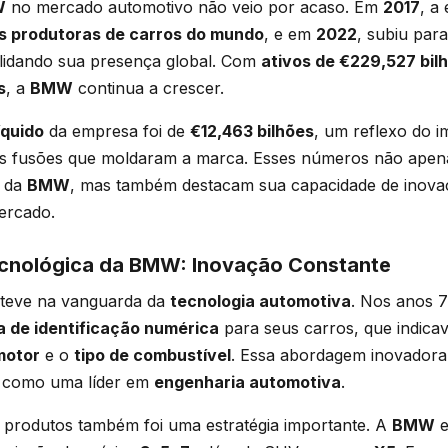
W
no mercado automotivo não veio por acaso. Em
2017
, a
s produtoras de carros do mundo
, e em
2022
, subiu par
lidando sua presença global. Com
ativos de €229,527 bil
s
, a
BMW
continua a crescer.
íquido
da empresa foi de
€12,463 bilhões
, um reflexo do i
s fusões que moldaram a marca. Esses números não ape
o da
BMW
, mas também destacam sua capacidade de inova
ercado.
cnológica da BMW: Inovação Constante
teve na vanguarda da
tecnologia automotiva
. Nos anos 
a de identificação numérica
para seus carros, que indica
motor
e o
tipo de combustível
. Essa abordagem inovadora
como uma líder em
engenharia automotiva
.
e produtos também foi uma estratégia importante. A
BMW
e