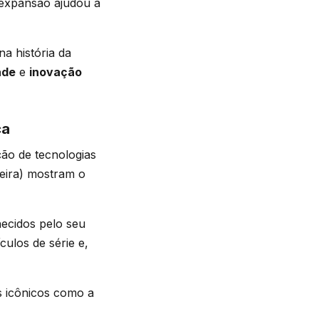
 expansão ajudou a
a história da
ade
e
inovação
ça
ção de tecnologias
seira) mostram o
ecidos pelo seu
culos de série e,
 icônicos como a