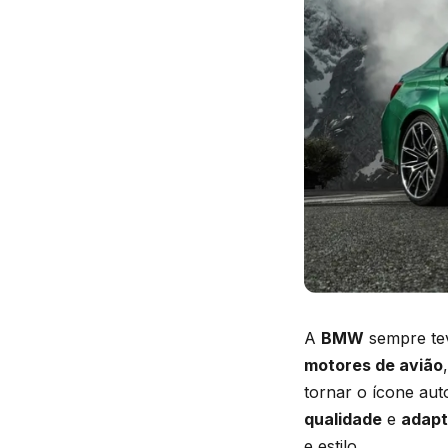
A
BMW
sempre tev
motores de avião
tornar o ícone au
qualidade
e
adapt
e estilo.