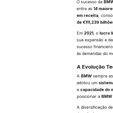
O sucesso da
BM
entre as
14 maiore
em receita
, conso
de €111,239 bilhõe
Em
2021
, o
lucro l
sua expansão e da
sucesso financeir
às demandas do m
A Evolução Te
A
BMW
sempre es
adotou um
sistem
a
capacidade do 
posicionar a
BMW
A diversificação d