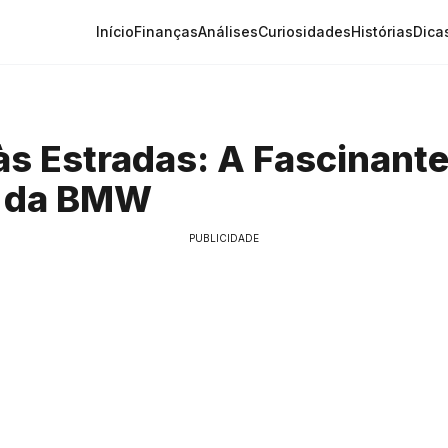
Início
Finanças
Análises
Curiosidades
Histórias
Dica
às Estradas: A Fascinant
a da BMW
PUBLICIDADE