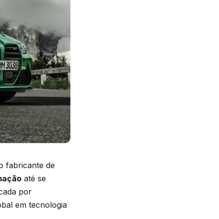
 fabricante de
mação
até se
cada por
obal em tecnologia