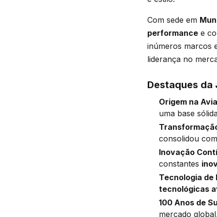
Com sede em
Mun
performance
e co
inúmeros marcos e
liderança no merc
Destaques da
Origem na Avi
uma base sólid
Transformação
consolidou co
Inovação Cont
constantes
ino
Tecnologia de
tecnológicas 
100 Anos de S
mercado global