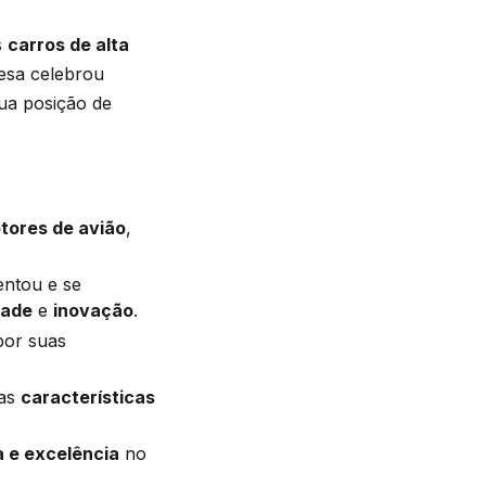
s
carros de alta
esa celebrou
ua posição de
tores de avião
,
entou e se
dade
e
inovação
.
por suas
uas
características
a e excelência
no