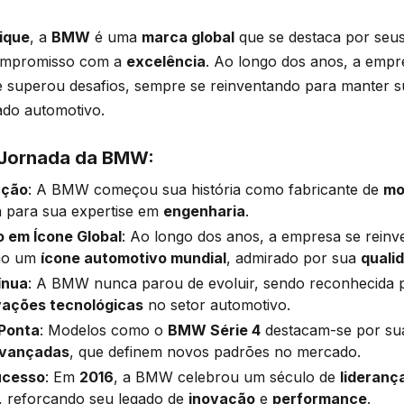
ique
, a
BMW
é uma
marca global
que se destaca por seu
mpromisso com a
excelência
. Ao longo dos anos, a empr
 superou desafios, sempre se reinventando para manter s
ado automotivo.
 Jornada da BMW:
ação
: A BMW começou sua história como fabricante de
mo
a para sua expertise em
engenharia
.
 em Ícone Global
: Ao longo dos anos, a empresa se reinv
mo um
ícone automotivo mundial
, admirado por sua
quali
ínua
: A BMW nunca parou de evoluir, sendo reconhecida 
vações tecnológicas
no setor automotivo.
 Ponta
: Modelos como o
BMW Série 4
destacam-se por s
avançadas
, que definem novos padrões no mercado.
ucesso
: Em
2016
, a BMW celebrou um século de
lideranç
, reforçando seu legado de
inovação
e
performance
.