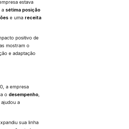
 empresa estava
a a
sétima posição
hões
e uma
receita
mpacto positivo de
nas mostram o
ção e adaptação
70, a empresa
va o
desempenho
,
 ajudou a
xpandiu sua linha