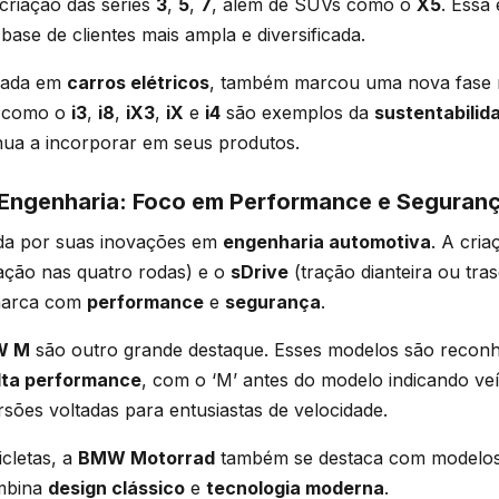
criação das séries
3
,
5
,
7
, além de SUVs como o
X5
. Essa
base de clientes mais ampla e diversificada.
cada em
carros elétricos
, também marcou uma nova fase n
s como o
i3
,
i8
,
iX3
,
iX
e
i4
são exemplos da
sustentabilid
nua a incorporar em seus produtos.
Engenharia: Foco em Performance e Seguran
da por suas inovações em
engenharia automotiva
. A cria
ação nas quatro rodas) e o
sDrive
(tração dianteira ou tra
marca com
performance
e
segurança
.
W M
são outro grande destaque. Esses modelos são reconh
lta performance
, com o ‘M’ antes do modelo indicando veí
sões voltadas para entusiastas de velocidade.
cletas, a
BMW Motorrad
também se destaca com modelos
mbina
design clássico
e
tecnologia moderna
.