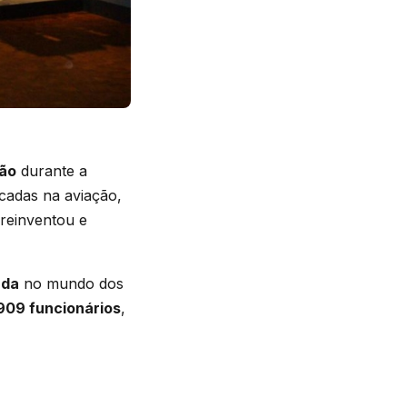
ião
durante a
cadas na aviação,
 reinventou e
nda
no mundo dos
.909 funcionários
,