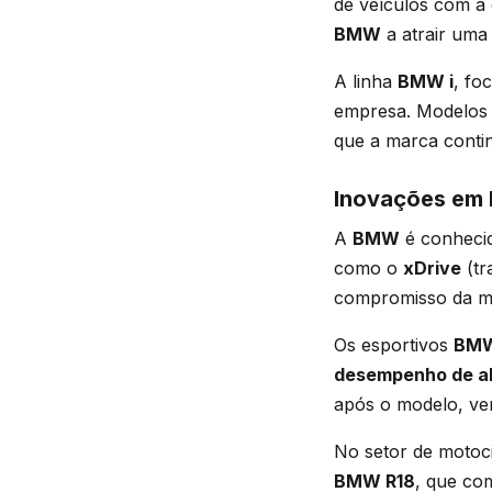
de veículos com a 
BMW
a atrair uma 
A linha
BMW i
, fo
empresa. Modelo
que a marca conti
Inovações em 
A
BMW
é conheci
como o
xDrive
(tr
compromisso da 
Os esportivos
BM
desempenho de a
após o modelo, ver
No setor de motoci
BMW R18
, que co