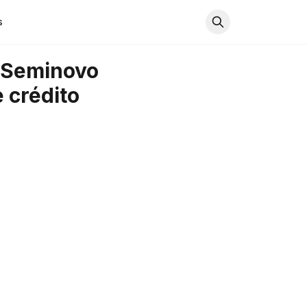
s
r Seminovo
 crédito