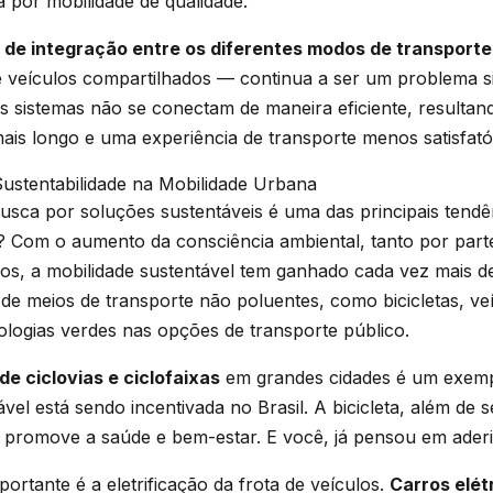
 por mobilidade de qualidade.
a de integração entre os diferentes modos de transporte
 e veículos compartilhados — continua a ser um problema sig
es sistemas não se conectam de maneira eficiente, result
is longo e uma experiência de transporte menos satisfatór
ustentabilidade na Mobilidade Urbana
usca por soluções sustentáveis é uma das principais tendê
? Com o aumento da consciência ambiental, tanto por par
s, a mobilidade sustentável tem ganhado cada vez mais des
 de meios de transporte não poluentes, como bicicletas, veí
ologias verdes nas opções de transporte público.
e ciclovias e ciclofaixas
em grandes cidades é um exem
ável está sendo incentivada no Brasil. A bicicleta, além de
promove a saúde e bem-estar. E você, já pensou em aderir
ortante é a eletrificação da frota de veículos.
Carros elét