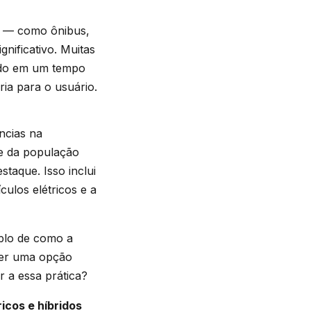
— como ônibus,
nificativo. Muitas
ando em um tempo
ia para o usuário.
ncias na
te da população
taque. Isso inclui
culos elétricos e a
plo de como a
 ser uma opção
 a essa prática?
ricos e híbridos