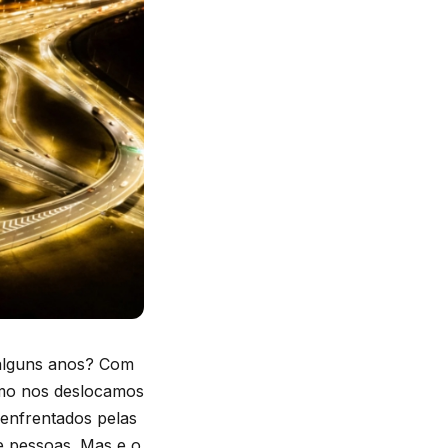
 alguns anos? Com
omo nos deslocamos
 enfrentados pelas
de pessoas. Mas e o