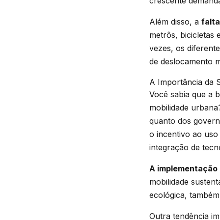
crescente demanda
Além disso, a
falt
metrôs, bicicletas
vezes, os diferent
de deslocamento ma
A Importância da S
Você sabia que a b
mobilidade urbana
quanto dos governo
o incentivo ao uso
integração de tecn
A implementação d
mobilidade sustent
ecológica, também 
Outra tendência imp