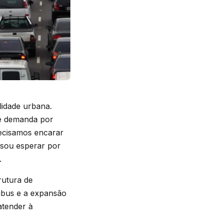
lidade urbana.
e demanda por
recisamos encarar
isou esperar por
.
rutura de
ibus e a expansão
atender à