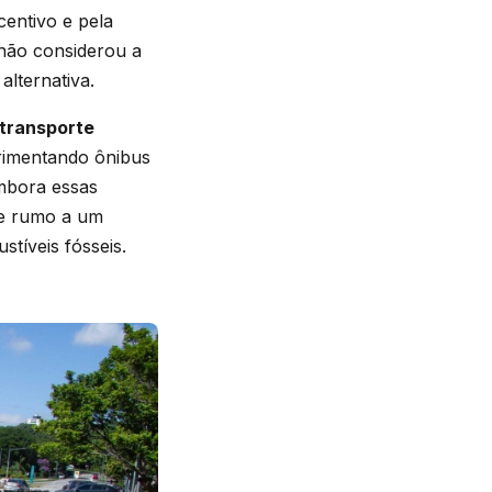
centivo e pela
não considerou a
alternativa.
 transporte
erimentando ônibus
Embora essas
nte rumo a um
tíveis fósseis.