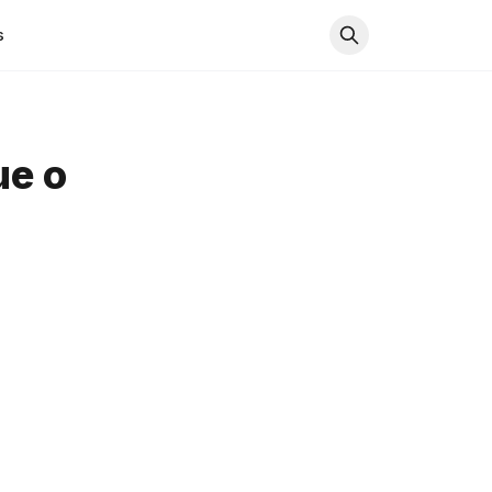
s
ue o