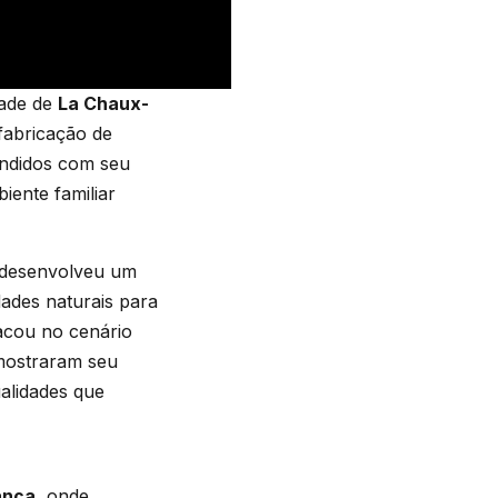
ade de
La Chaux-
fabricação de
rendidos com seu
iente familiar
s desenvolveu um
dades naturais para
tacou no cenário
 mostraram seu
ualidades que
ança
, onde