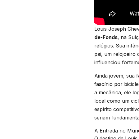
Louis Joseph Che
de-Fonds
, na Suí
relógios. Sua infâ
pai, um relojoeiro 
influenciou fortem
Ainda jovem, sua 
fascínio por bicic
a mecânica, ele lo
local como um cicl
espírito competiti
seriam fundamentai
A Entrada no Mun
O destino de Loui