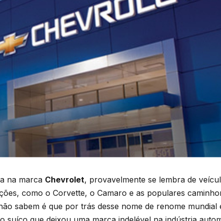
sa na marca
Chevrolet
, provavelmente se lembra de veícul
ções, como o Corvette, o Camaro e as populares caminhon
não sabem é que por trás desse nome de renome mundial e
oto suíço que deixou uma marca indelével na indústria auto