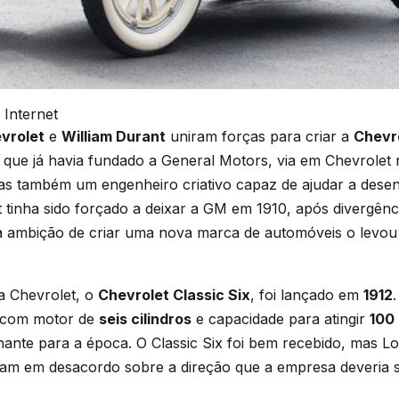
 Internet
vrolet
e
William Durant
uniram forças para criar a
Chevr
, que já havia fundado a General Motors, via em Chevrole
mas também um engenheiro criativo capaz de ajudar a desen
 tinha sido forçado a deixar a GM em 1910, após divergên
a ambição de criar uma nova marca de automóveis o levou 
a Chevrolet, o
Chevrolet Classic Six
, foi lançado em
1912
, com motor de
seis cilindros
e capacidade para atingir
100
ante para a época. O Classic Six foi bem recebido, mas Lo
ram em desacordo sobre a direção que a empresa deveria s