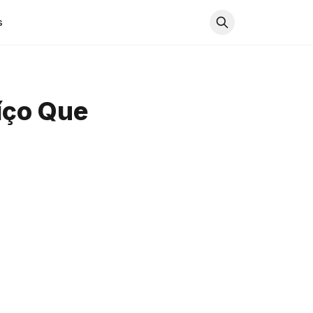
s
uíço Que