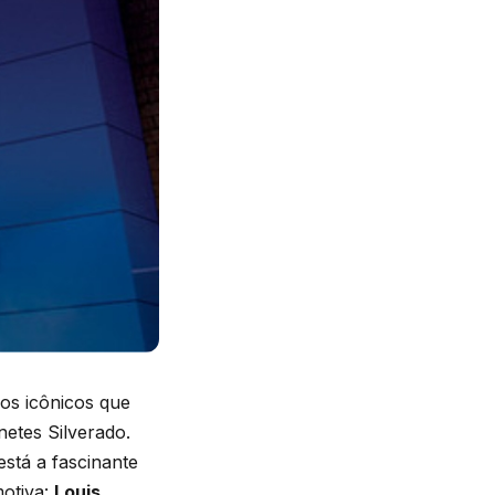
os icônicos que
etes Silverado.
stá a fascinante
motiva:
Louis