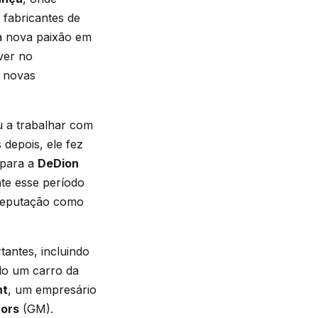
fabricantes de
a nova paixão em
ver no
r novas
u a trabalhar com
depois, ele fez
 para a
DeDion
te esse período
 reputação como
antes, incluindo
ndo um carro da
nt
, um empresário
tors
(GM).