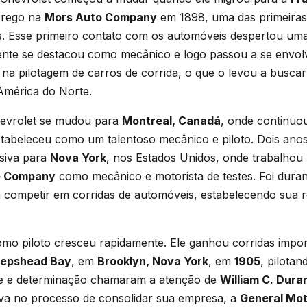
prego na
Mors Auto Company
em 1898, uma das primeiras 
s. Esse primeiro contato com os automóveis despertou um
mente se destacou como mecânico e logo passou a se envol
na pilotagem de carros de corrida, o que o levou a busca
América do Norte.
hevrolet se mudou para
Montreal, Canadá
, onde continuo
tabeleceu como um talentoso mecânico e piloto. Dois anos 
siva para
Nova York
, nos Estados Unidos, onde trabalhou
e Company
como mecânico e motorista de testes. Foi duran
 competir em corridas de automóveis, estabelecendo sua
mo piloto cresceu rapidamente. Ele ganhou corridas import
epshead Bay
, em
Brooklyn, Nova York
, em
1905
, pilota
ade e determinação chamaram a atenção de
William C. Dura
ava no processo de consolidar sua empresa, a
General Mo