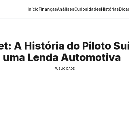
Início
Finanças
Análises
Curiosidades
Histórias
Dica
t: A História do Piloto S
u uma Lenda Automotiva
PUBLICIDADE