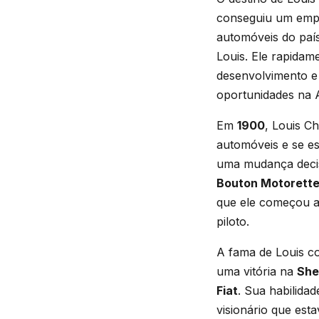
conseguiu um em
automóveis do paí
Louis. Ele rapida
desenvolvimento e 
oportunidades na 
Em
1900
, Louis C
automóveis e se es
uma mudança deci
Bouton Motorett
que ele começou a
piloto.
A fama de Louis co
uma vitória na
She
Fiat
. Sua habilid
visionário que est