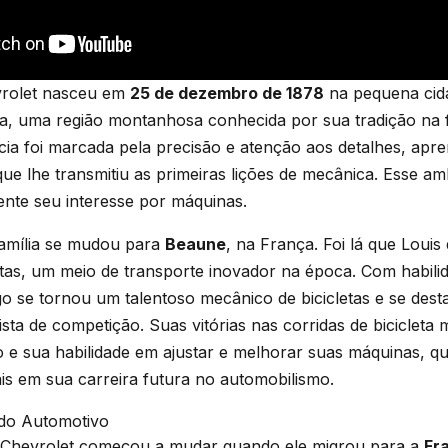
vrolet nasceu em
25 de dezembro de 1878
na pequena cid
ça, uma região montanhosa conhecida por sua tradição na 
ncia foi marcada pela precisão e atenção aos detalhes, ap
que lhe transmitiu as primeiras lições de mecânica. Esse amb
ente seu interesse por máquinas.
família se mudou para
Beaune
, na França. Foi lá que Loui
letas, um meio de transporte inovador na época. Com habili
go se tornou um talentoso mecânico de bicicletas e se des
ista de competição. Suas vitórias nas corridas de bicicleta
vo e sua habilidade em ajustar e melhorar suas máquinas, q
s em sua carreira futura no automobilismo.
do Automotivo
s Chevrolet começou a mudar quando ele migrou para a
Fr