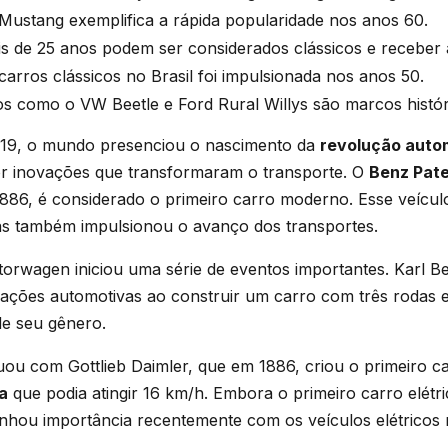
Mustang exemplifica a rápida popularidade nos anos 60.
 de 25 anos podem ser considerados clássicos e receber a
arros clássicos no Brasil foi impulsionada nos anos 50.
s como o VW Beetle e Ford Rural Willys são marcos histór
o 19, o mundo presenciou o nascimento da
revolução autom
or inovações que transformaram o transporte. O
Benz Pat
1886, é considerado o primeiro carro moderno. Esse veícu
mas também impulsionou o avanço dos transportes.
orwagen iniciou uma série de eventos importantes. Karl 
ações automotivas ao construir um carro com três rodas e
de seu gênero.
uou com Gottlieb Daimler, que em 1886, criou o primeiro 
a
que podia atingir 16 km/h. Embora o primeiro carro elétr
anhou importância recentemente com os veículos elétricos