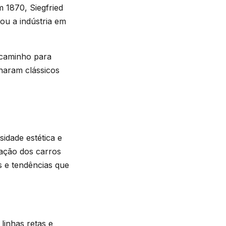
 1870, Siegfried
ou a indústria em
 caminho para
naram clássicos
idade estética e
zação dos carros
s e tendências que
linhas retas e