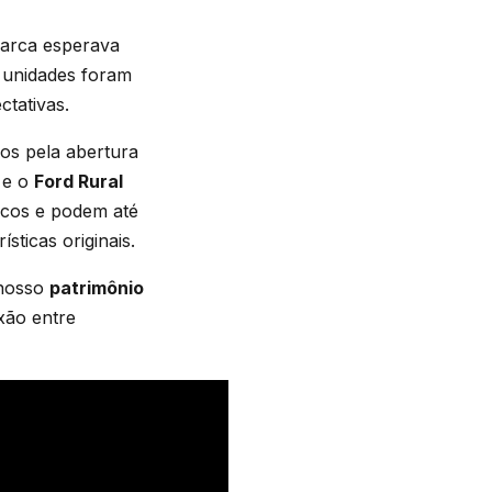
marca esperava
0 unidades foram
ctativas.
os pela abertura
e o
Ford Rural
icos e podem até
sticas originais.
 nosso
patrimônio
xão entre