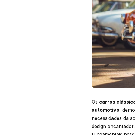
Os
carros clássic
automotivo
, demo
necessidades da s
design encantador
fundamentais ness