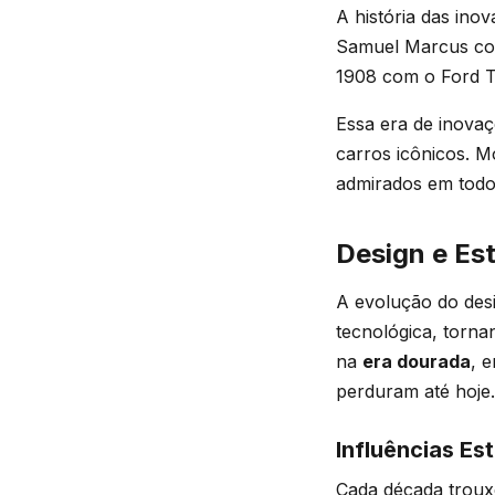
A história das ino
Samuel Marcus con
1908 com o Ford T,
Essa era de inova
carros icônicos. 
admirados em tod
Design e Est
A evolução do desi
tecnológica, torn
na
era dourada
, 
perduram até hoje.
Influências E
Cada década trouxe