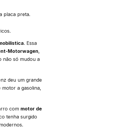
 placa preta.
icos.
obilística
. Essa
ent-Motorwagen
,
lo não só mudou a
Benz deu um grande
 motor a gasolina,
carro com
motor de
ico tenha surgido
 modernos.