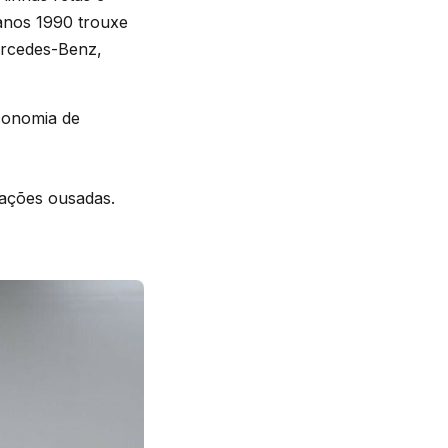
 anos 1990 trouxe
ercedes-Benz,
conomia de
vações ousadas.