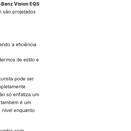
Benz Vision EQS
 são projetados
ndo a eficiência
termos de estilo e
urista pode ser
mpletamente
não só enfatiza um
as também é um
o nível enquanto
ovador com