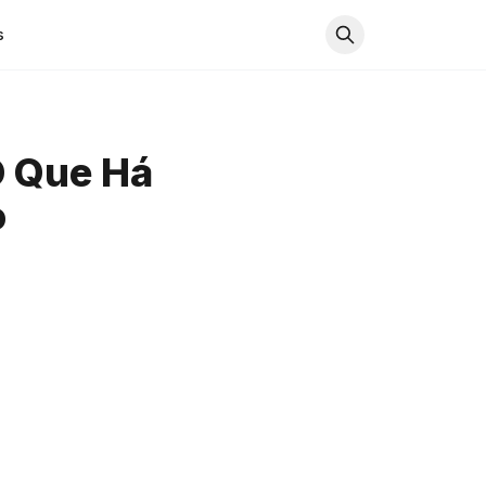
s
O Que Há
o