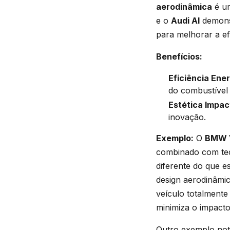
aerodinâmica
é um
e o
Audi AI
demonst
para melhorar a ef
Benefícios:
Eficiência Ene
do combustível 
Estética Impa
inovação.
Exemplo:
O
BMW V
combinado com tec
diferente do que 
design aerodinâmi
veículo totalmente
minimiza o impacto
Outro exemplo not