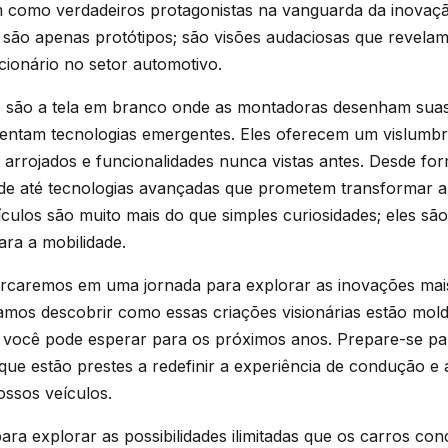
como verdadeiros protagonistas na vanguarda da inovaçã
 são apenas protótipos; são visões audaciosas que revela
ionário no setor automotivo.
o são a tela em branco onde as montadoras desenham suas 
entam tecnologias emergentes. Eles oferecem um vislumbr
 arrojados e funcionalidades nunca vistas antes. Desde for
ade até tecnologias avançadas que prometem transformar 
eículos são muito mais do que simples curiosidades; eles s
ra a mobilidade.
arcaremos em uma jornada para explorar as inovações mais
amos descobrir como essas criações visionárias estão mol
e você pode esperar para os próximos anos. Prepare-se pa
ue estão prestes a redefinir a experiência de condução e
ssos veículos.
ara explorar as possibilidades ilimitadas que os carros con