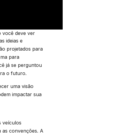
e você deve ver
s ideias e
ão projetados para
orma para
ê já se perguntou
ra o futuro.
ecer uma visão
odem impactar sua
s veículos
m as convenções. A