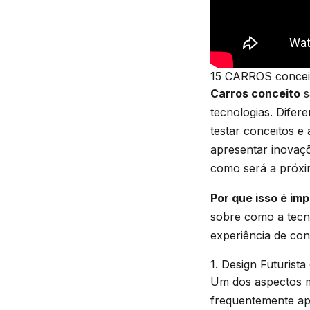
15 CARROS conceit
Carros conceito
s
tecnologias. Difer
testar conceitos e
apresentar inovaç
como será a próxim
Por que isso é im
sobre como a tecn
experiência de co
1. Design Futurist
Um dos aspectos m
frequentemente apr