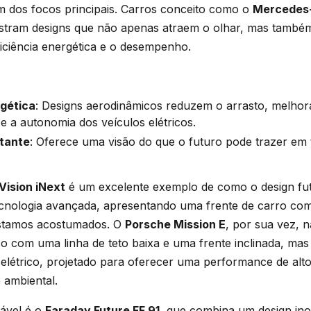
 dos focos principais. Carros conceito como o
Mercedes-
ram designs que não apenas atraem o olhar, mas também
iciência energética e o desempenho.
rgética
: Designs aerodinâmicos reduzem o arrasto, melhora
e a autonomia dos veículos elétricos.
ctante
: Oferece uma visão do que o futuro pode trazer em 
ision iNext
é um excelente exemplo de como o design fut
nologia avançada, apresentando uma frente de carro co
estamos acostumados. O
Porsche Mission E
, por sua vez, 
co com uma linha de teto baixa e uma frente inclinada, m
 elétrico, projetado para oferecer uma performance de alt
 ambiental.
ável é o
Faraday Future FF 91
, que combina um design in