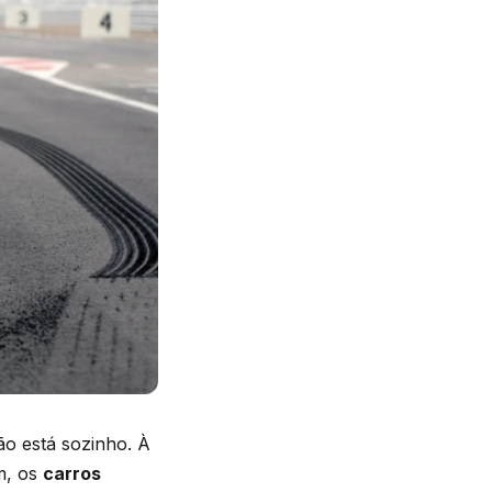
ão está sozinho. À
m, os
carros