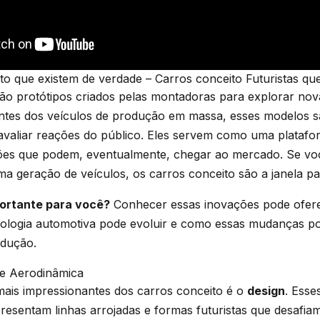
o que existem de verdade – Carros conceito Futuristas qu
ão protótipos criados pelas montadoras para explorar nova
entes dos veículos de produção em massa, esses modelos s
 avaliar reações do público. Eles servem como uma plataf
ões que podem, eventualmente, chegar ao mercado. Se voc
a geração de veículos, os carros conceito são a janela pa
portante para você?
Conhecer essas inovações pode ofer
ologia automotiva pode evoluir e como essas mudanças p
ndução.
a e Aerodinâmica
ais impressionantes dos carros conceito é o
design
. Esse
esentam linhas arrojadas e formas futuristas que desafia