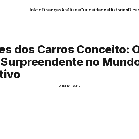
Início
Finanças
Análises
Curiosidades
Histórias
Dica
es dos Carros Conceito: 
 Surpreendente no Mund
tivo
PUBLICIDADE