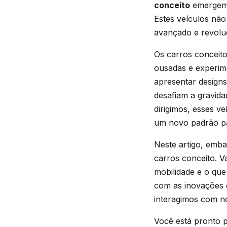
conceito
emergem 
Estes veículos não
avançado e revoluc
Os carros conceit
ousadas e experim
apresentar designs
desafiam a gravid
dirigimos, esses v
um novo padrão pa
Neste artigo, emb
carros conceito. V
mobilidade e o qu
com as inovações q
interagimos com no
Você está pronto p