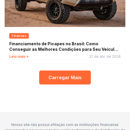
Financas
Financiamento de Picapes no Brasil: Como
Conseguir as Melhores Condições para Seu Veículo
de Trabalho
Leia mais »
22 de abr. de 2026
Carregar Mais
Nosso site não possui afiliação com as instituições financeiras