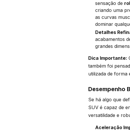
sensação de
ro
criando uma pre
as curvas musc
dominar qualque
Detalhes Refin
acabamentos de
grandes dimensõ
Dica Importante:
O
também foi pensa
utilizada de forma e
Desempenho Br
Se há algo que de
SUV é capaz de en
versatilidade e robu
Aceleração Imp