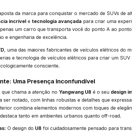
 aposta da marca para conquistar o mercado de SUVs de a
cia incrível
e
tecnologia avançada
para criar uma experi
 apenas um carro que transporta você do ponto A ao pont
o e engenharia de excelência.
YD
, uma das maiores fabricantes de veículos elétricos do m
erias e tecnologia de veículos elétricos para criar um SUV
cologicamente consciente.
nte: Uma Presença Inconfundível
o que chama a atenção no
Yangwang U8
é o seu
design i
ra ser notado, com linhas robustas e detalhes que expres
xterior combina elementos modernos com toques de elegân
 destaca tanto em ambientes urbanos quanto off-road.
as:
O design do
U8
foi cuidadosamente pensado para trans