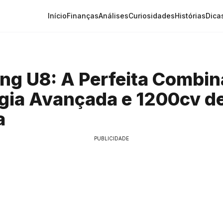
Início
Finanças
Análises
Curiosidades
Histórias
Dica
g U8: A Perfeita Combin
gia Avançada e 1200cv d
a
PUBLICIDADE