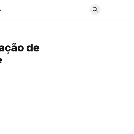
s
ação de
e