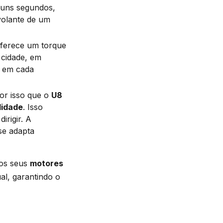
uns segundos,
volante de um
ferece um torque
 cidade, em
em cada
por isso que o
U8
lidade
. Isso
irigir. A
se adapta
aos seus
motores
al, garantindo o