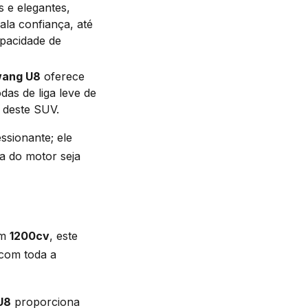
 e elegantes,
ala confiança, até
pacidade de
ang U8
oferece
as de liga leve de
 deste SUV.
ssionante; ele
ia do motor seja
om
1200cv
, este
com toda a
U8
proporciona