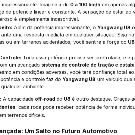
 impressionante. Imagine ir de
0 a 100 km/h
em apenas alg
 de potência linear e constante. A sensação de estar ao 
eroso é simplesmente indescritível.
eito:
Além da potência impressionante, o
Yangwang U8
o
ante uma resposta imediata em qualquer situação. Seja na
as ou em terrenos acidentados, você sentirá a força do
U8
Controle:
Toda essa potência precisa ser controlada, e é 
com um avançado
sistema de controle de tração e estabi
mesmo em condições adversas, você terá confiança total ao d
potência e controle faz do
Yangwang U8
um veículo que 
 qualquer ambiente.
:
A capacidade
off-road
do
U8
é outro destaque. Graças 
ndentes
, cada roda pode receber potência de forma individu
m terrenos difíceis.
ançada: Um Salto no Futuro Automotivo