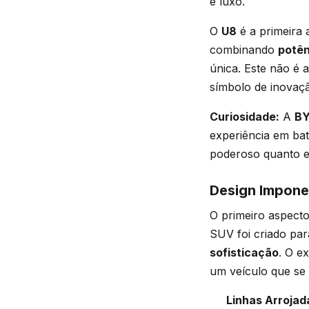
e luxo.
O
U8
é a primeira
combinando
potên
única. Este não é
símbolo de inovaçã
Curiosidade:
A
B
experiência em bat
poderoso quanto e
Design Impone
O primeiro aspect
SUV foi criado pa
sofisticação
. O e
um veículo que se
Linhas Arrojad