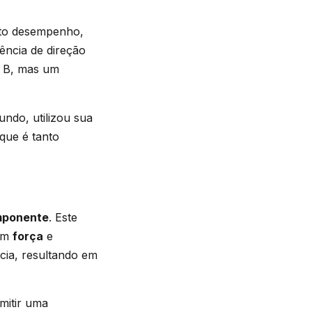
lto desempenho,
ência de direção
o B, mas um
undo, utilizou sua
 que é tanto
mponente
. Este
sam
força
e
cia, resultando em
mitir uma