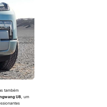
mas também
ngwang U8
, um
essionantes