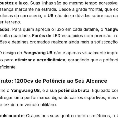
bustez
e
luxo
. Suas linhas são ao mesmo tempo agressivas
sença marcante na estrada. Desde a grade frontal, que ex
ulosas da carroceria, o
U8
não deixa dúvidas sobre sua ca
r terreno.
ados:
Para quem aprecia o luxo em cada detalhe, o
Yangw
 alta qualidade.
Faróis de LED
esculpidos com precisão, rod
es e detalhes cromados realçam ainda mais a sofisticação
 design do
Yangwang U8
não é apenas visualmente impre
do para
otimizar a aerodinâmica
, garantindo que a potênc
ficiente.
uto: 1200cv de Potência ao Seu Alcance
fine o
Yangwang U8
, é a sua
potência bruta
. Equipado c
tregar uma performance digna de carros esportivos, mas 
stez de um veículo utilitário.
ulsionante:
Graças aos seus quatro motores elétricos, o